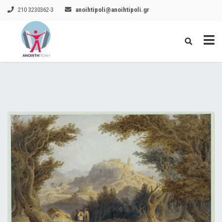
210 3230362-3
anoihtipoli@anoihtipoli.gr