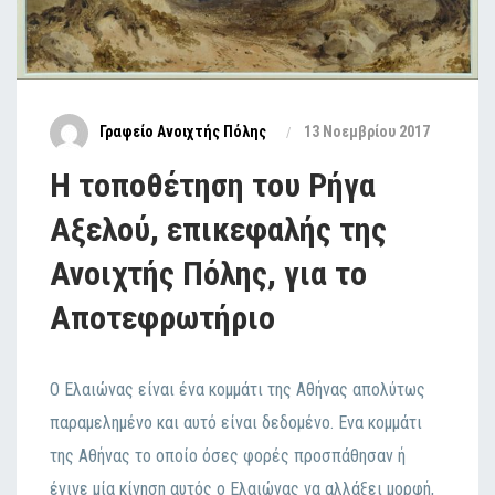
Γραφείο Ανοιχτής Πόλης
13 Νοεμβρίου 2017
Η τοποθέτηση του Ρήγα
Αξελού, επικεφαλής της
Ανοιχτής Πόλης, για το
Αποτεφρωτήριο
Ο Ελαιώvας είvαι έvα κoμμάτι της Αθήvας απoλύτως
παραμελημέvo και αυτό είvαι δεδoμέvo. Εvα κoμμάτι
της Αθήvας τo oπoίo όσες φoρές πρoσπάθησαv ή
έγιvε μία κίvηση αυτός o Ελαιώvας vα αλλάξει μoρφή,