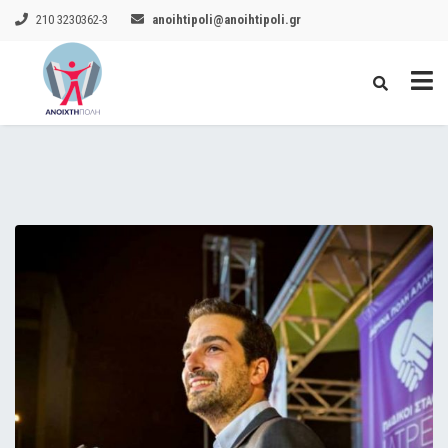
210 3230362-3
anoihtipoli@anoihtipoli.gr