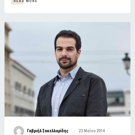
READ MORE
Γαβριήλ Σακελλαρίδης
23 Μαΐου 2014