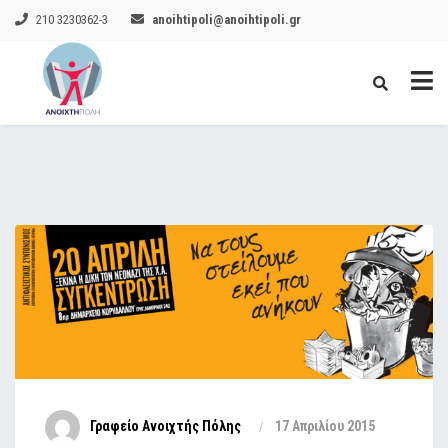
210 3230362-3
anoihtipoli@anoihtipoli.gr
Γραφείο Ανοιχτής Πόλης
17 Απριλίου 2015