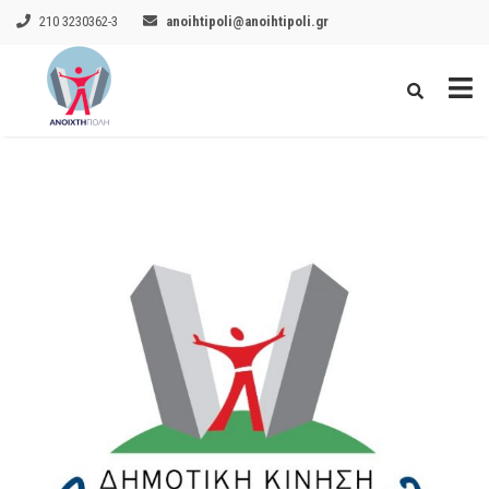
210 3230362-3
anoihtipoli@anoihtipoli.gr