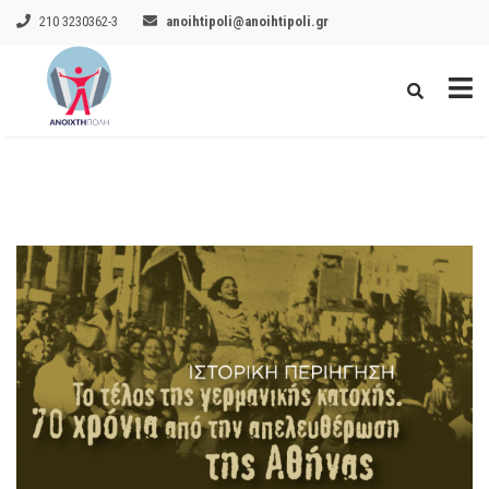
210 3230362-3
anoihtipoli@anoihtipoli.gr