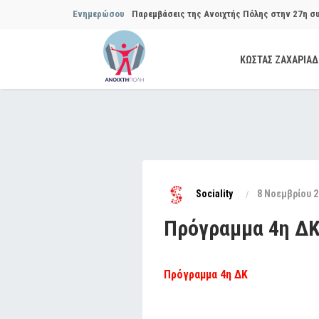
Ενημερώσου
Παρεμβάσεις της Ανοιχτής Πόλης στην 27η σ
Συμβουλίου του Δήμου…
ΚΩΣΤΑΣ ΖΑΧΑΡΙΑ
Παρεμβάσεις της Ανοιχτής Πόλης στην 29η σ
Συμβουλίου του Δήμου…
Να αποδοθούν ευθύνες για το μακροχρόνιο σ
ανακύκλωσης»
Θεσμική θωράκιση των εγκύων αιρετών μετά 
Sociality
8 Νοεμβρίου 2
Πόλης
Πρόγραμμα 4η Δ
Να αποκατασταθεί με εγγυήσεις, διαφάνεια κα
ασφάλειας στην Κυψέλη
Πρόγραμμα 4η ΔΚ