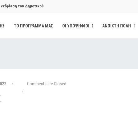
υνεδρίαση του Δημοτικού
ΔΗΣ
ΤΟ ΠΡΟΓΡΑΜΜΑ ΜΑΣ
ΟΙ ΥΠΟΨΗΦΙΟΙ
ΑΝΟΙΧΤΗ ΠΟΛΗ
υνεδρίαση του Δημοτικού
κάνδαλο των «σπιτιών
από την παρέμβαση της Ανοιχτής
022
Comments are Closed
Κ
ι δημοσιότητα το αίσθημα