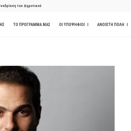
υνεδρίαση του Δημοτικού
ΔΗΣ
ΤΟ ΠΡΟΓΡΑΜΜΑ ΜΑΣ
ΟΙ ΥΠΟΨΗΦΙΟΙ
ΑΝΟΙΧΤΗ ΠΟΛΗ
υνεδρίαση του Δημοτικού
κάνδαλο των «σπιτιών
από την παρέμβαση της Ανοιχτής
ι δημοσιότητα το αίσθημα