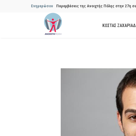
Παρεμβάσεις της Ανοιχτής Πόλης στην 27η σ
Ενημερώσου
Συμβουλίου του Δήμου…
ΚΩΣΤΑΣ ΖΑΧΑΡΙΑ
Παρεμβάσεις της Ανοιχτής Πόλης στην 29η σ
Συμβουλίου του Δήμου…
Να αποδοθούν ευθύνες για το μακροχρόνιο σ
ανακύκλωσης»
Θεσμική θωράκιση των εγκύων αιρετών μετά 
Πόλης
Να αποκατασταθεί με εγγυήσεις, διαφάνεια κα
ασφάλειας στην Κυψέλη