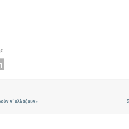
ης
ρούν ν’ αλλάξουν»
Σ