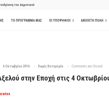
υνεδρίαση του Δημοτικού
ΔΗΣ
ΤΟ ΠΡΟΓΡΑΜΜΑ ΜΑΣ
ΟΙ ΥΠΟΨΗΦΙΟΙ
ΑΝΟΙΧΤΗ ΠΟΛΗ
υνεδρίαση του Δημοτικού
κάνδαλο των «σπιτιών
από την παρέμβαση της Ανοιχτής
6 Οκτωβρίου 2016
Xωρίς Κατηγορία
Comments are Closed
Αξελού στην Εποχή στις 4 Οκτωβρίο
ι δημοσιότητα το αίσθημα
kratos