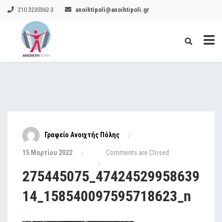
210 3230362-3
anoihtipoli@anoihtipoli.gr
Γραφείο Ανοιχτής Πόλης
15 Μαρτίου 2022
Comments are Closed
275445075_47424529958639
14_158540097595718623_n