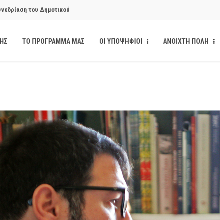
υνεδρίαση του Δημοτικού
ΔΗΣ
ΤΟ ΠΡΟΓΡΑΜΜΑ ΜΑΣ
ΟΙ ΥΠΟΨΗΦΙΟΙ
ΑΝΟΙΧΤΗ ΠΟΛΗ
κάνδαλο των «σπιτιών
από την παρέμβαση της Ανοιχτής
ι δημοσιότητα το αίσθημα