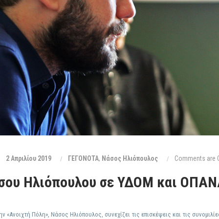
2 Απριλίου 2019
ΓΕΓΟΝΟΤΑ
,
Νάσος Ηλιόπουλος
Comments are 
άσου Ηλιόπουλου σε ΥΔΟΜ και ΟΠΑ
 «Ανοιχτή Πόλη», Νάσος Ηλιόπουλος, συνεχίζει τις επισκέψεις και τις συνομιλίε