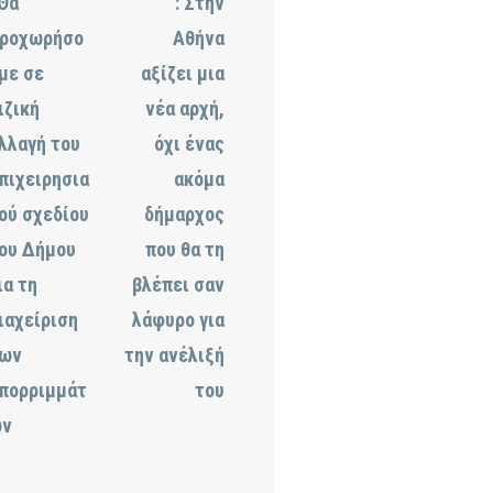
 Θα
: Στην
ροχωρήσο
Αθήνα
με σε
αξίζει μια
ιζική
νέα αρχή,
λλαγή του
όχι ένας
πιχειρησια
ακόμα
ού σχεδίου
δήμαρχος
ου Δήμου
που θα τη
ια τη
βλέπει σαν
ιαχείριση
λάφυρο για
ων
την ανέλιξή
πορριμμάτ
του
ν