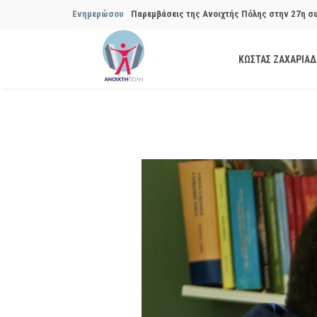
Ενημερώσου
Συμβουλίου του Δήμου…
Παρεμβάσεις της Ανοιχτής Πόλης στην 29η σ
ΚΩΣΤΑΣ ΖΑΧΑΡΙΑ
Συμβουλίου του Δήμου…
Να αποδοθούν ευθύνες για το μακροχρόνιο σ
ανακύκλωσης»
Θεσμική θωράκιση των εγκύων αιρετών μετά 
Πόλης
Να αποκατασταθεί με εγγυήσεις, διαφάνεια κα
ασφάλειας στην Κυψέλη