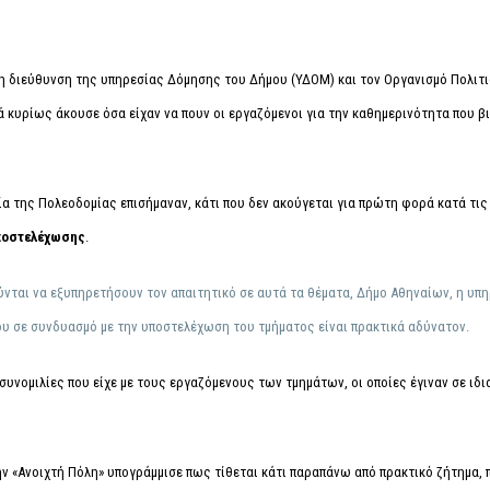
τη διεύθυνση της υπηρεσίας Δόμησης του Δήμου (ΥΔΟΜ) και τον Οργανισμό Πολιτι
 κυρίως άκουσε όσα είχαν να πουν οι εργαζόμενοι για την καθημερινότητα που βι
 της Πολεοδομίας επισήμαναν, κάτι που δεν ακούγεται για πρώτη φορά κατά τις 
ποστελέχωσης
.
νται να εξυπηρετήσουν τον απαιτητικό σε αυτά τα θέματα, Δήμο Αθηναίων, η υπηρ
ου σε συνδυασμό με την υποστελέχωση του τμήματος είναι πρακτικά αδύνατον.
συνομιλίες που είχε με τους εργαζόμενους των τμημάτων, οι οποίες έγιναν σε ιδι
«Ανοιχτή Πόλη» υπογράμμισε πως τίθεται κάτι παραπάνω από πρακτικό ζήτημα, πο