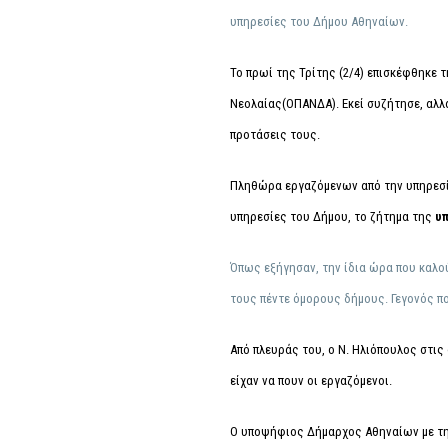
υπηρεσίες του Δήμου Αθηναίων.
Το πρωί της Τρίτης (2/4) επισκέφθηκε 
Νεολαίας(ΟΠΑΝΔΑ). Εκεί συζήτησε, αλλά
προτάσεις τους.
Πληθώρα εργαζόμενων από την υπηρεσία
υπηρεσίες του Δήμου, το ζήτημα της
υ
Όπως εξήγησαν, την ίδια ώρα που καλού
τους πέντε όμορους δήμους. Γεγονός π
Από πλευράς του, ο Ν. Ηλιόπουλος στις 
είχαν να πουν οι εργαζόμενοι.
Ο υποψήφιος Δήμαρχος Αθηναίων με την 