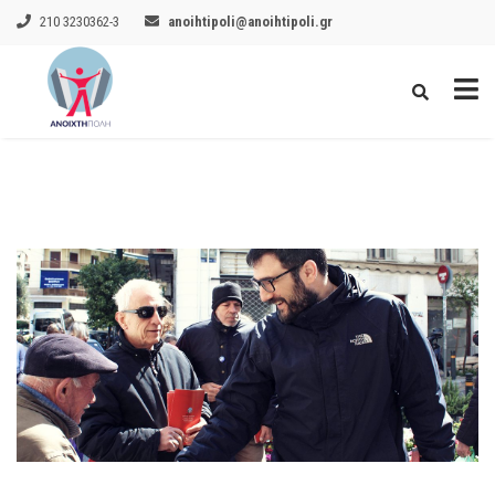
210 3230362-3
anoihtipoli@anoihtipoli.gr