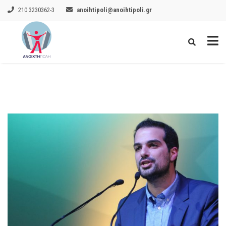
210 3230362-3
anoihtipoli@anoihtipoli.gr