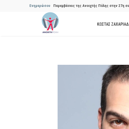
Ενημερώσου
Παρεμβάσεις της Ανοιχτής Πόλης στην 27η σ
Συμβουλίου του Δήμου…
ΚΩΣΤΑΣ ΖΑΧΑΡΙΑ
Παρεμβάσεις της Ανοιχτής Πόλης στην 29η σ
Συμβουλίου του Δήμου…
Να αποδοθούν ευθύνες για το μακροχρόνιο σ
ανακύκλωσης»
Θεσμική θωράκιση των εγκύων αιρετών μετά 
Πόλης
Να αποκατασταθεί με εγγυήσεις, διαφάνεια κα
ασφάλειας στην Κυψέλη