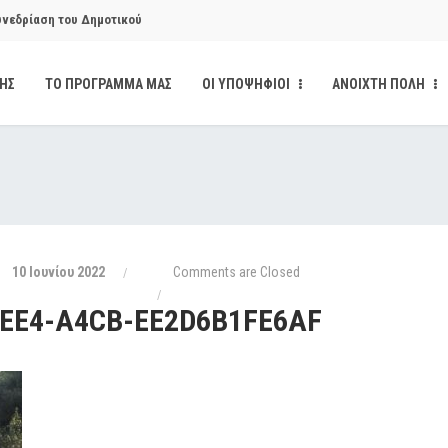
υνεδρίαση του Δημοτικού
ΔΗΣ
ΤΟ ΠΡΟΓΡΑΜΜΑ ΜΑΣ
ΟΙ ΥΠΟΨΗΦΙΟΙ
ΑΝΟΙΧΤΗ ΠΟΛΗ
υνεδρίαση του Δημοτικού
κάνδαλο των «σπιτιών
από την παρέμβαση της Ανοιχτής
10 Ιουνίου 2022
Comments are Closed
4EE4-A4CB-EE2D6B1FE6AF
ι δημοσιότητα το αίσθημα