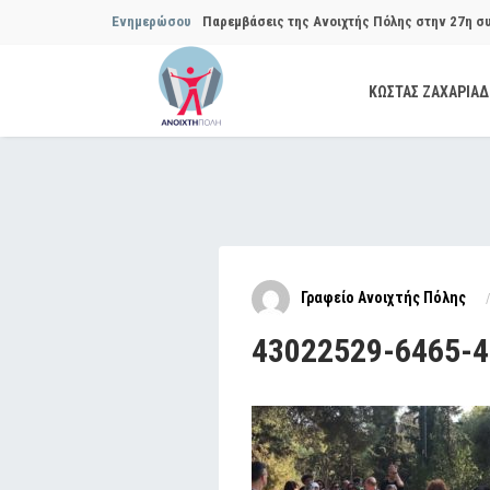
Ενημερώσου
Παρεμβάσεις της Ανοιχτής Πόλης στην 27η σ
Συμβουλίου του Δήμου…
ΚΩΣΤΑΣ ΖΑΧΑΡΙΑ
Παρεμβάσεις της Ανοιχτής Πόλης στην 29η σ
Συμβουλίου του Δήμου…
Να αποδοθούν ευθύνες για το μακροχρόνιο σ
ανακύκλωσης»
Θεσμική θωράκιση των εγκύων αιρετών μετά 
Γραφείο Ανοιχτής Πόλης
Πόλης
43022529-6465-
Να αποκατασταθεί με εγγυήσεις, διαφάνεια κα
ασφάλειας στην Κυψέλη