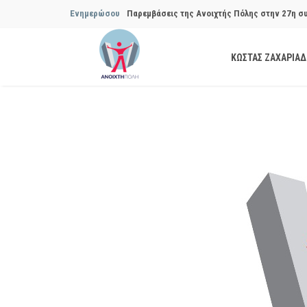
Ενημερώσου
Παρεμβάσεις της Ανοιχτής Πόλης στην 29η σ
Συμβουλίου του Δήμου…
ΚΩΣΤΑΣ ΖΑΧΑΡΙΑ
Να αποδοθούν ευθύνες για το μακροχρόνιο σ
ανακύκλωσης»
Θεσμική θωράκιση των εγκύων αιρετών μετά 
Πόλης
Να αποκατασταθεί με εγγυήσεις, διαφάνεια κα
ασφάλειας στην Κυψέλη
Παρεμβάσεις της Ανοιχτής Πόλης στην 27η σ
Συμβουλίου του Δήμου…