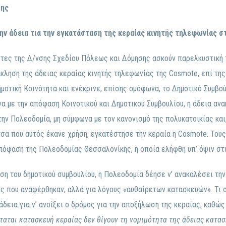
ξης
ην άδεια τια την εγκατάσταση της κεραίας κινητής τηλεφωνίας 
ντες της Δ/νσης Σχεδίου Πόλεως και Δόμησης ασκούν παρελκυστική τ
κληση της άδειας κεραίας κινητής τηλεφωνίας της Cosmote, επί της
μοτική Κοινότητα και ενέκρινε, επίσης ομόφωνα, το Δημοτικό Συμβού
α με την απόφαση Κοινοτικού και Δημοτικού Συμβουλίου, η άδεια ανα
την Πολεοδομία, μη σύμφωνα με τον κανονισμό της πολυκατοικίας και
άτσα που αυτός έκανε χρήση, εγκατέστησε την κεραία η Cosmote. Το
απόφαση της Πολεοδομίας Θεσσαλονίκης, η οποία ελήφθη υπ’ όψιν σ
η του δημοτικού συμβουλίου, η Πολεοδομία δέησε ν’ ανακαλέσει την 
ς που αναφέρθηκαν, αλλά για λόγους «αυθαίρετων κατασκευών». Τι σ
άδεια για ν’ ανοίξει ο δρόμος για την αποξήλωση της κεραίας, καθώς
ταται κατασκευή κεραίας δεν θίγουν τη νομιμότητα της άδειας κατασ