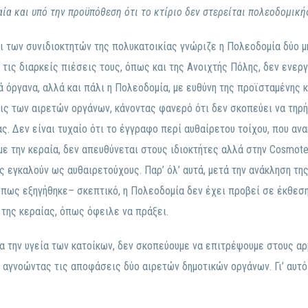
ία και υπό την προϋπόθεση ότι το κτίριο δεν στερείται πολεοδομική
ι των συνιδιοκτητών της πολυκατοικίας γνώριζε η Πολεοδομία δύο μ
 τις διαρκείς πιέσεις τους, όπως και της Ανοιχτής Πόλης, δεν ενερ
ά όργανα, αλλά και πάλι η Πολεοδομία, με ευθύνη της προϊσταμένης 
ις των αιρετών οργάνων, κάνοντας φανερό ότι δεν σκοπεύει να τηρήσ
ς. Δεν είναι τυχαίο ότι το έγγραφο περί αυθαίρετου τοίχου, που αν
ε την κεραία, δεν απευθύνεται στους ιδιοκτήτες αλλά στην Cosmote!
ς εγκαλούν ως αυθαιρετούχους. Παρ’ όλ’ αυτά, μετά την ανάκληση τη
όπως εξηγήθηκε– σκεπτικό, η Πολεοδομία δεν έχει προβεί σε έκθεση
της κεραίας, όπως όφειλε να πράξει.
α την υγεία των κατοίκων, δεν σκοπεύουμε να επιτρέψουμε στους α
 αγνοώντας τις αποφάσεις δύο αιρετών δημοτικών οργάνων. Γι’ αυτό