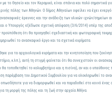
ν με το Θησείο και τον Κεραμικό, είναι σπάνια και πολύ σημαντικά γ
ερινής πόλης των Αθηνών. Ο δήμος Αθηναίων οφείλει να έχει ενεργό
ανασκαφικές έρευνες και την ανάδειξη των υλικών ιχνών/σημείων α
και ο Υπουργός εξέδωσε σχετική απόφαση (3/6/2014) υπέρ της απο
ν προϋπόθεση ότι θα προηγηθεί σχεδιαστική και φωτογραφική τεκμη
κμηριωθεί το ανασκαφικό έργο και τα σχετικά ευρήματα.
κε για τα αρχαιολογικά ευρήματα και την κινητοποίηση που ξεκίνησ
μιο, κ.λπ.), αυτή τη στιγμή φαίνεται ότι θα συνεχιστούν οι ανασκα
υ θα τοποθετηθεί το κολυμβητήριο και η πισίνα), αν και ο υπεύθυνος
εση παρέμβαση του Δημοτικού Συμβουλίου για να ολοκληρωθεί το ανα
ι οπωσδήποτε για να διαμορφωθεί και να παραδοθεί στο κοινό ένας 
ια τη μορφή της πόλης και τη ζωή στην αρχαία Αθήνα.