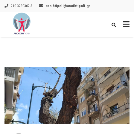
210 3230362-3
anoihtipoli@anoihtipoli.gr