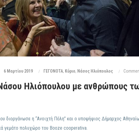
6 Μαρτίου 2019
ΓΕΓΟΝΟΤΑ
,
Κύριο
,
Νάσος Ηλιόπουλος
Comment
Νάσου Ηλιόπουλου με ανθρώπους τω
που διοργάνωσε η “Ανοιχτή Πόλη” και ο υποψήφιος Δήμαρχος Αθηναί
κά γεμάτο πολυχώρο του Booze cooperativa.