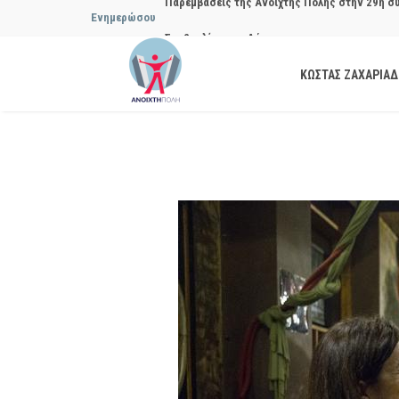
Ενημερώσου
Να αποδοθούν ευθύνες για το μακροχρόνιο σ
ανακύκλωσης»
ΚΩΣΤΑΣ ΖΑΧΑΡΙΑ
Θεσμική θωράκιση των εγκύων αιρετών μετά 
Πόλης
Να αποκατασταθεί με εγγυήσεις, διαφάνεια κα
ασφάλειας στην Κυψέλη
Παρεμβάσεις της Ανοιχτής Πόλης στην 27η σ
Συμβουλίου του Δήμου…
Παρεμβάσεις της Ανοιχτής Πόλης στην 29η σ
Συμβουλίου του Δήμου…