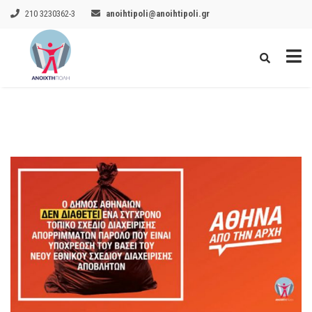
210 3230362-3
anoihtipoli@anoihtipoli.gr