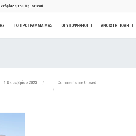
υνεδρίαση του Δημοτικού
ΔΗΣ
ΤΟ ΠΡΟΓΡΑΜΜΑ ΜΑΣ
ΟΙ ΥΠΟΨΗΦΙΟΙ
ΑΝΟΙΧΤΗ ΠΟΛΗ
υνεδρίαση του Δημοτικού
κάνδαλο των «σπιτιών
από την παρέμβαση της Ανοιχτής
1 Οκτωβρίου 2023
Comments are Closed
ι δημοσιότητα το αίσθημα