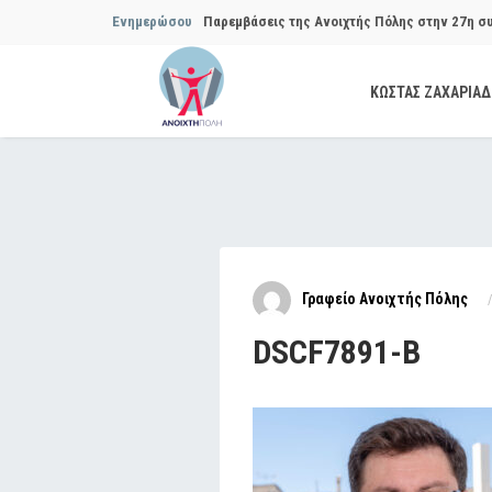
Ενημερώσου
Παρεμβάσεις της Ανοιχτής Πόλης στην 27η σ
Συμβουλίου του Δήμου…
ΚΩΣΤΑΣ ΖΑΧΑΡΙΑ
Παρεμβάσεις της Ανοιχτής Πόλης στην 29η σ
Συμβουλίου του Δήμου…
Να αποδοθούν ευθύνες για το μακροχρόνιο σ
ανακύκλωσης»
Θεσμική θωράκιση των εγκύων αιρετών μετά 
Γραφείο Ανοιχτής Πόλης
Πόλης
DSCF7891-B
Να αποκατασταθεί με εγγυήσεις, διαφάνεια κα
ασφάλειας στην Κυψέλη