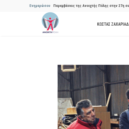
Παρεμβάσεις της Ανοιχτής Πόλης στην 27η σ
Ενημερώσου
Συμβουλίου του Δήμου…
ΚΩΣΤΑΣ ΖΑΧΑΡΙΑ
Παρεμβάσεις της Ανοιχτής Πόλης στην 29η σ
Συμβουλίου του Δήμου…
Να αποδοθούν ευθύνες για το μακροχρόνιο σ
ανακύκλωσης»
Θεσμική θωράκιση των εγκύων αιρετών μετά 
Πόλης
Να αποκατασταθεί με εγγυήσεις, διαφάνεια κα
ασφάλειας στην Κυψέλη