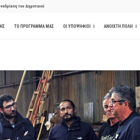
υνεδρίαση του Δημοτικού
ΔΗΣ
ΤΟ ΠΡΟΓΡΑΜΜΑ ΜΑΣ
ΟΙ ΥΠΟΨΗΦΙΟΙ
ΑΝΟΙΧΤΗ ΠΟΛΗ
υνεδρίαση του Δημοτικού
κάνδαλο των «σπιτιών
από την παρέμβαση της Ανοιχτής
ι δημοσιότητα το αίσθημα