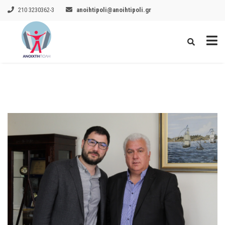
210 3230362-3
anoihtipoli@anoihtipoli.gr