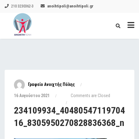
210 3230362-3
anoihtipoli@anoihtipoli.gr
Γραφείο Ανοιχτής Πόλης
16 Αυγούστου 2021
Comments are Closed
234109934_40480547119704
16_8305950270828836368_n