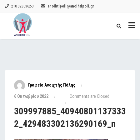
210 3230362-3
anoihtipoli@anoihtipoli.gr
Γραφείο Ανοιχτής Πόλης
6 Οκτωβρίου 2022
Comments are Closed
309997885_40940801137333
2_429483302136290169_n