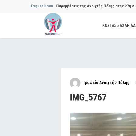
Ενημερώσου
Παρεμβάσεις της Ανοιχτής Πόλης στην 27η σ
Συμβουλίου του Δήμου…
ΚΩΣΤΑΣ ΖΑΧΑΡΙΑ
Παρεμβάσεις της Ανοιχτής Πόλης στην 29η σ
Συμβουλίου του Δήμου…
Να αποδοθούν ευθύνες για το μακροχρόνιο σ
ανακύκλωσης»
Θεσμική θωράκιση των εγκύων αιρετών μετά 
Γραφείο Ανοιχτής Πόλης
Πόλης
IMG_5767
Να αποκατασταθεί με εγγυήσεις, διαφάνεια κα
ασφάλειας στην Κυψέλη