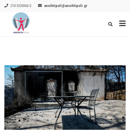
210 3230362-3
anoihtipoli@anoihtipoli.gr