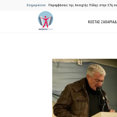
Ενημερώσου
Παρεμβάσεις της Ανοιχτής Πόλης στην 27η σ
Συμβουλίου του Δήμου…
ΚΩΣΤΑΣ ΖΑΧΑΡΙΑ
Παρεμβάσεις της Ανοιχτής Πόλης στην 29η σ
Συμβουλίου του Δήμου…
Να αποδοθούν ευθύνες για το μακροχρόνιο σ
ανακύκλωσης»
Θεσμική θωράκιση των εγκύων αιρετών μετά 
Πόλης
Να αποκατασταθεί με εγγυήσεις, διαφάνεια κα
ασφάλειας στην Κυψέλη