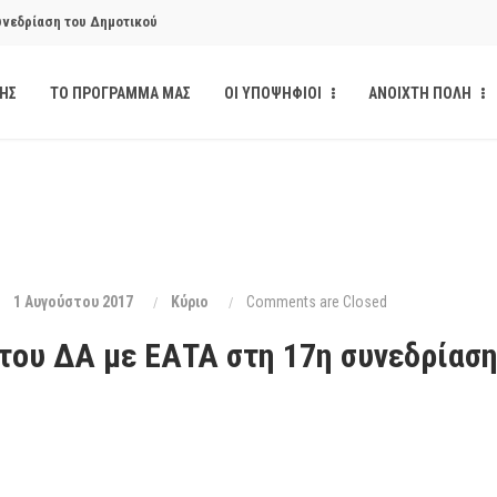
υνεδρίαση του Δημοτικού
ΔΗΣ
ΤΟ ΠΡΟΓΡΑΜΜΑ ΜΑΣ
ΟΙ ΥΠΟΨΗΦΙΟΙ
ΑΝΟΙΧΤΗ ΠΟΛΗ
υνεδρίαση του Δημοτικού
κάνδαλο των «σπιτιών
από την παρέμβαση της Ανοιχτής
1 Αυγούστου 2017
Κύριο
Comments are Closed
του ΔΑ με ΕΑΤΑ στη 17η συνεδρίαση
ι δημοσιότητα το αίσθημα