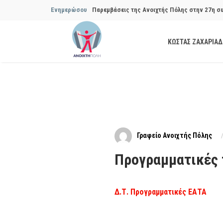
Ενημερώσου
Παρεμβάσεις της Ανοιχτής Πόλης στην 27η σ
Συμβουλίου του Δήμου…
ΚΩΣΤΑΣ ΖΑΧΑΡΙΑ
Παρεμβάσεις της Ανοιχτής Πόλης στην 29η σ
Συμβουλίου του Δήμου…
Να αποδοθούν ευθύνες για το μακροχρόνιο σ
ανακύκλωσης»
Θεσμική θωράκιση των εγκύων αιρετών μετά 
Γραφείο Ανοιχτής Πόλης
Πόλης
Προγραμματικές 
Να αποκατασταθεί με εγγυήσεις, διαφάνεια κα
ασφάλειας στην Κυψέλη
Δ.Τ. Προγραμματικές ΕΑΤΑ