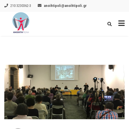
210 3230362-3
anoihtipoli@anoihtipoli.gr