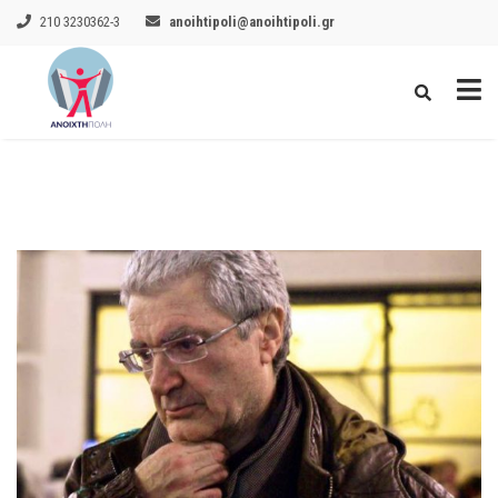
210 3230362-3
anoihtipoli@anoihtipoli.gr