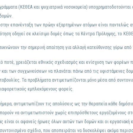
γράμματα (ΚΕΘΕΑ και ψυχιατρικά νοσοκομεία) υποχρηματοδοτούνται 
δομών.
 στην επανένταξη των πρώην εξαρτημένων ατόμων είναι παντελώς α
ότηση οδηγεί σε κλείσιμο δομές όπως τα Κέντρα Πρόληψης, το ΚΕΘΕ
πυκνώνουν την σημερινή απαίτηση για αλλαγή κατεύθυνσης γύρω από 
ό ποτέ, χρειάζεται εθνικός σχεδιασμός και ενίσχυση των φορέων π
και των συγχωνεύσεων να πλανάται πάνω από τις υφιστάμενες δομέ
οβουλίες. Τα προβλήματα αντιμετωπίζονται μόνο μέσα από συντονι
ιαφορετικούς εμπλεκόμενους φορείς.
ήμερα, αντιμετωπίζουν τις απολύσεις ως την θεραπεία κάθε δημόσι
πορούν να αντιμετωπιστούν χωρίς επιπρόσθετους εργαζομένους στο
ς είναι οι αφανείς ήρωες όλων αυτών των δομών και οι εργασιακή ε
 συντονισμένο σχέδιο, που αποπειράται να δυσκολέψει ακόμα περισσ