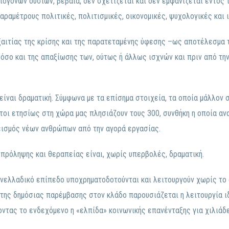
ογόνων ουσιών, βέβαια, δεν σχετίζεται και δεν εμφανίζεται εντός το
ραμέτρους πολιτικές, πολιτισμικές, οικονομικές, ψυχολογικές και 
εξαιτίας της κρίσης και της παρατεταμένης ύφεσης –ως αποτέλεσμα 
όσο και της απαξίωσης των, ούτως ή άλλως ισχνών και πριν από την
ίναι δραματική. Σύμφωνα με τα επίσημα στοιχεία, τα οποία μάλλον 
τοι ετησίως στη χώρα μας πλησιάζουν τους 300, συνθήκη η οποία αν
εισμός νέων ανθρώπων από την αγορά εργασίας.
 πρόληψης και θεραπείας είναι, χωρίς υπερβολές, δραματική.
νελλαδικό επίπεδο υποχρηματοδοτούνται και λειτουργούν χωρίς το 
 της δημόσιας παρέμβασης στον κλάδο παρουσιάζεται η λειτουργία 
οντας το ενδεχόμενο η «ελπίδα» κοινωνικής επανένταξης για χιλιάδ