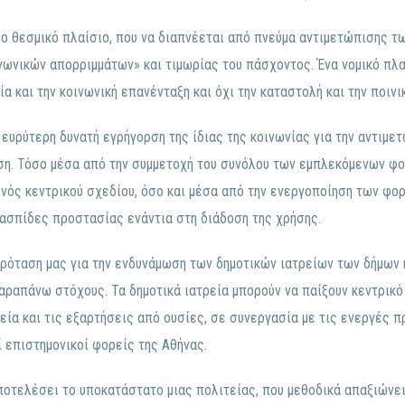
έο θεσμικό πλαίσιο, που να διαπνέεται από πνεύμα αντιμετώπισης τ
νωνικών απορριμμάτων» και τιμωρίας του πάσχοντος. Ένα νομικό πλαί
α και την κοινωνική επανένταξη και όχι την καταστολή και την ποινι
η ευρύτερη δυνατή εγρήγορση της ίδιας της κοινωνίας για την αντιμ
ηση. Τόσο μέσα από την συμμετοχή του συνόλου των εμπλεκόμενων φο
νός κεντρικού σχεδίου, όσο και μέσα από την ενεργοποίηση των φορ
 ασπίδες προστασίας ενάντια στη διάδοση της χρήσης.
πρόταση μας για την ενδυνάμωση των δημοτικών ιατρείων των δήμων 
παραπάνω στόχους. Τα δημοτικά ιατρεία μπορούν να παίξουν κεντρικ
γεία και τις εξαρτήσεις από ουσίες, σε συνεργασία με τις ενεργές
ί επιστημονικοί φορείς της Αθήνας.
ποτελέσει το υποκατάστατο μιας πολιτείας, που μεθοδικά απαξιώνει