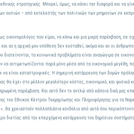
εθνικής στρατηγικής. Μπορεί, όμως, να κάνει την διαφορά και να γίν
ων ουσιών – από εκτελεστής των πολιτικών των μνημονίων σε εκπ
ως οικονομολόγος που είμαι, να κάνω και μια μικρή παρέκβαση, σε σχ
α και αν η αρχική μου υπόθεση δεν ευσταθεί, ακόμα και αν οι άνθρωπο
 διατείνονται, τα κοινωνικά προβλήματα είναι αναγώγιμα σε οικονομι
 να αντιμετωπίζονται παρά μόνο μέσα από τα οικονομικά μεγέθη, που
αν να είναι καταστροφικές. Η σημερινή κατάρρευση των δομών πρόλη
ς θα έχει στο μέλλον μεγαλύτερο κόστος, οικονομικό, και φυσικά κ
ηρωμένη παρέμβαση. Και αυτό δεν το αντλώ από κάποια δική μας επε
ης του Εθνικού Κέντρου Τεκμηρίωσης και Πληροφόρησης για τα Ναρκω
 «…θα χρειαστούν πολλαπλάσια κονδύλια από αυτά που περικόπτοντα
ρο διετίας από την επερχόμενη κατάρρευση του δημόσιου συστήματ