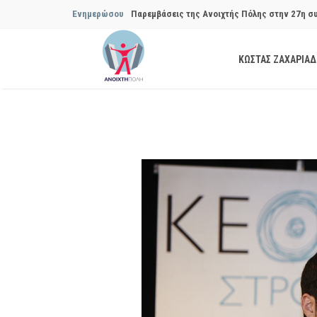
Ενημερώσου
Παρεμβάσεις της Ανοιχτής Πόλης στην 29η σ
Συμβουλίου του Δήμου…
ΚΩΣΤΑΣ ΖΑΧΑΡΙΑ
Να αποδοθούν ευθύνες για το μακροχρόνιο σ
ανακύκλωσης»
Θεσμική θωράκιση των εγκύων αιρετών μετά 
Πόλης
Να αποκατασταθεί με εγγυήσεις, διαφάνεια κα
ασφάλειας στην Κυψέλη
Παρεμβάσεις της Ανοιχτής Πόλης στην 27η σ
Συμβουλίου του Δήμου…