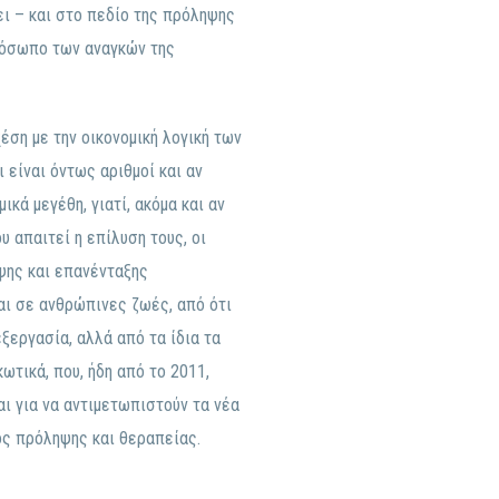
ει – και στο πεδίο της πρόληψης
ρόσωπο των αναγκών της
έση με την οικονομική λογική των
ι είναι όντως αριθμοί και αν
κά μεγέθη, γιατί, ακόμα και αν
 απαιτεί η επίλυση τους, οι
ψης και επανένταξης
αι σε ανθρώπινες ζωές, από ότι
ξεργασία, αλλά από τα ίδια τα
τικά, που, ήδη από το 2011,
ι για να αντιμετωπιστούν τα νέα
ος πρόληψης και θεραπείας.