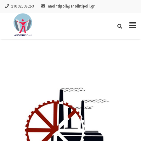
210 3230362-3
anoihtipoli@anoihtipoli.gr