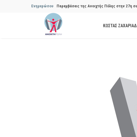
Ενημερώσου
Παρεμβάσεις της Ανοιχτής Πόλης στην 27η σ
Συμβουλίου του Δήμου…
ΚΩΣΤΑΣ ΖΑΧΑΡΙΑ
Παρεμβάσεις της Ανοιχτής Πόλης στην 29η σ
Συμβουλίου του Δήμου…
Να αποδοθούν ευθύνες για το μακροχρόνιο σ
ανακύκλωσης»
Θεσμική θωράκιση των εγκύων αιρετών μετά 
Πόλης
Να αποκατασταθεί με εγγυήσεις, διαφάνεια κα
ασφάλειας στην Κυψέλη