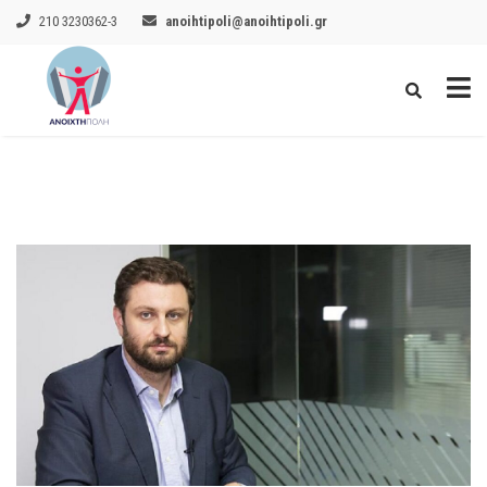
210 3230362-3
anoihtipoli@anoihtipoli.gr