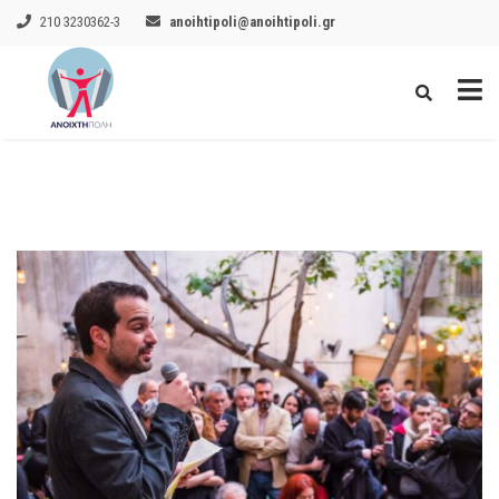
210 3230362-3
anoihtipoli@anoihtipoli.gr