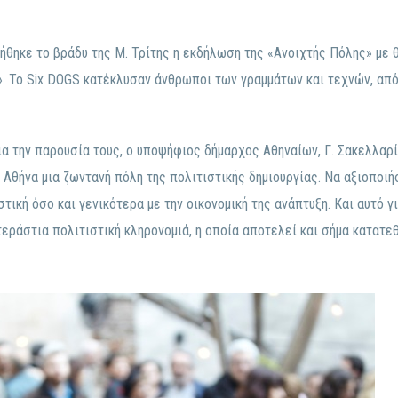
θηκε το βράδυ της Μ. Τρίτης η εκδήλωση της «Ανοιχτής Πόλης» με θ
». Το Six DOGS κατέκλυσαν άνθρωποι των γραμμάτων και τεχνών, από
α την παρουσία τους, ο υποψήφιος δήμαρχος Αθηναίων, Γ. Σακελλαρ
 Αθήνα μια ζωντανή πόλη της πολιτιστικής δημιουργίας. Να αξιοποιή
τική όσο και γενικότερα με την οικονομική της ανάπτυξη. Και αυτό γ
τεράστια πολιτιστική κληρονομιά, η οποία αποτελεί και σήμα κατατεθ