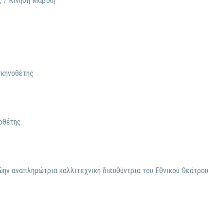
ς / Κίνηση Μαβίλη
σκηνοθέτης
οθέτης
ην αναπληρώτρια καλλιτεχνική διευθύντρια του Εθνικού Θεάτρου