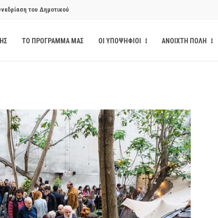
υνεδρίαση του Δημοτικού
ΔΗΣ
ΤΟ ΠΡΟΓΡΑΜΜΑ ΜΑΣ
ΟΙ ΥΠΟΨΗΦΙΟΙ
ΑΝΟΙΧΤΗ ΠΟΛΗ
κάνδαλο των «σπιτιών
από την παρέμβαση της Ανοιχτής
ι δημοσιότητα το αίσθημα
υνεδρίαση του Δημοτικού