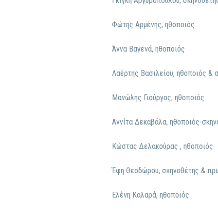
Γκίγκη Αργυροπούλου, σκηνοθέτη
Φώτης Αρμένης, ηθοποιός
Άννα Βαγενά, ηθοποιός
Λαέρτης Βασιλείου, ηθοποιός & 
Μανώλης Γιούργος, ηθοποιός
Αννίτα Δεκαβάλα, ηθοποιός-σκην
Κώστας Δελακούρας , ηθοποιός
Έφη Θεοδώρου, σκηνοθέτης & πρώ
Ελένη Καλαρά, ηθοποιός