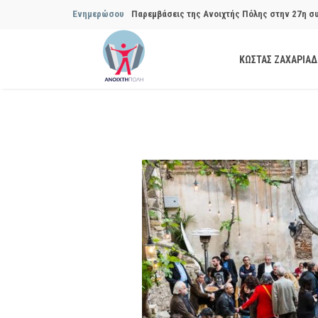
Ενημερώσου
Παρεμβάσεις της Ανοιχτής Πόλης στην 29η σ
Συμβουλίου του Δήμου…
ΚΩΣΤΑΣ ΖΑΧΑΡΙΑ
Να αποδοθούν ευθύνες για το μακροχρόνιο σ
ανακύκλωσης»
Θεσμική θωράκιση των εγκύων αιρετών μετά 
Πόλης
Να αποκατασταθεί με εγγυήσεις, διαφάνεια κα
ασφάλειας στην Κυψέλη
Παρεμβάσεις της Ανοιχτής Πόλης στην 27η σ
Συμβουλίου του Δήμου…