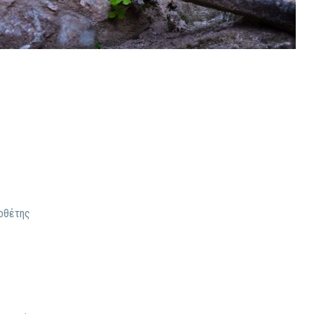
οθέτης