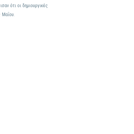
σαν ότι οι δημιουργικές
ς Μαΐου.