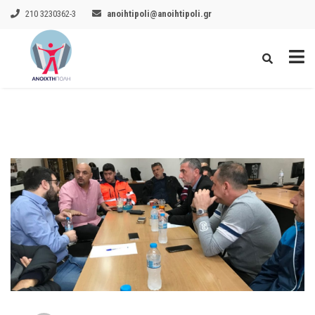
210 3230362-3
anoihtipoli@anoihtipoli.gr