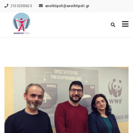
210 3230362-3
anoihtipoli@anoihtipoli.gr