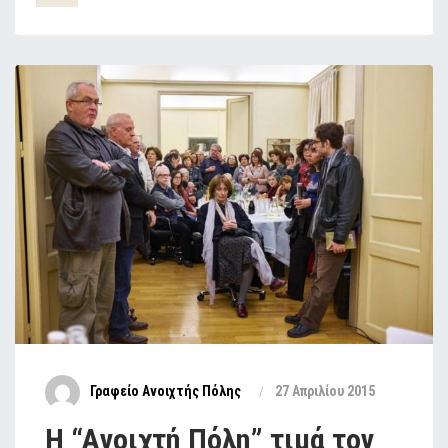
Γραφείο Ανοιχτής Πόλης
27 Απριλίου 2015
H “Aνοιχτή Πόλη” τιμά τον