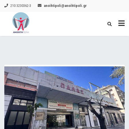
210 3230362-3
anoihtipoli@anoihtipoli.gr