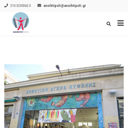
210 3230362-3
anoihtipoli@anoihtipoli.gr